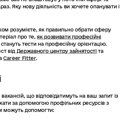
раз. Яку нову діяльність ви хочете опанувати і
лком розумієте, як правильно обрати сферу
теріал про те,
як розвивати професійні
і стануть тести на професійну орієнтацію.
ст від
Державного центру зайнятості
та
а
Career Fitter
.
і
 вакансій, що відповідатимуть на ваш запит із
укати за допомогою профільних ресурсів з
ам можуть допомогти: