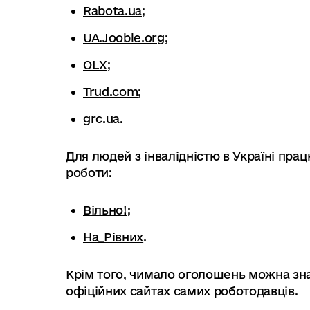
Rabota.ua;
UA.Jooble.org;
OLX
;
Trud.com
;
grc.ua.
Для людей з інвалідністю в Україні пра
роботи:
Вільно!;
На_Рівних
.
Крім того, чимало оголошень можна зна
офіційних сайтах самих роботодавців.