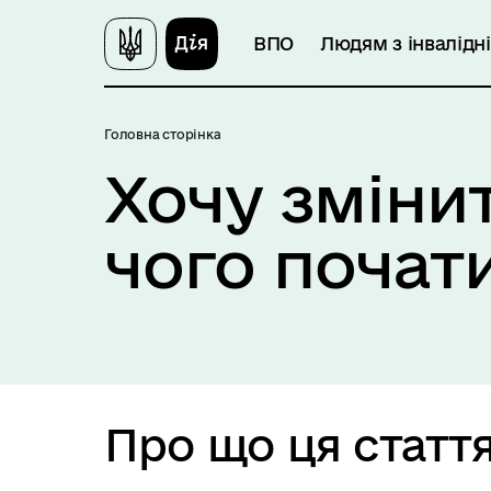
ВПО
Людям з інвалідн
Головна сторінка
Хочу змінит
чого почат
Про що ця статт