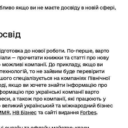
бливо якщо ви не маєте досвіду в новій сфері,
освід
дготовка до нової роботи. По-перше, варто
іали — прочитати книжки та статті про нову
 можливі компанії. До прикладу, якщо ви
технологій, то не зайвим буде перевірити
ьшого спеціалізується на компаніях Північної
оді, якщо ви хочете знайти інформацію про
формацію про українські компанії варто
еси, а також про компанії, які працюють у
бо великий український та міжнародний бізнес
MMR
,
НВ Бізнес
та сайті видання
Forbes
.
ні онлайн та офлайн майстер-класи,