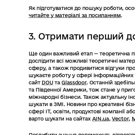
Як підготуватися до пошуку роботи, осо
читайте у матеріалі за посиланням
.
3. Отримати перший д
Ще один важливий етап — теоретична пі
дослідити всі можливі теоретичні матер
сферу, а також продивитися відгуки про
шукаєте роботу у сфері інформаційних 
сайт
DOU
та
Glassdoor
. Останній здебіл
та Південної Америки, тож стане у приг
міжнародні бізнеси. Також актуальну ін
шукати в ЗМІ. Новини про креативні бізн
сфері IT, освіти, продуктові компанії а
варто шукати на сайтах
AIN.ua
,
Vector
,
Поглибити знання допоможуть відповід