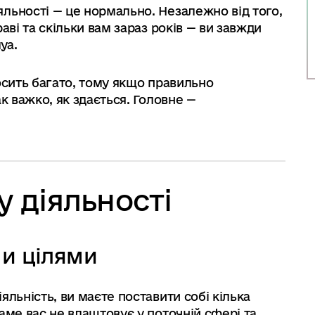
льності — це нормально. Незалежно від того,
аві та скільки вам зараз років — ви завжди
уа.
осить багато, тому якщо правильно
к важко, як здається. Головне —
у діяльності
ми цілями
яльність, ви маєте поставити собі кілька
аме вас не влаштовує у поточній сфері та