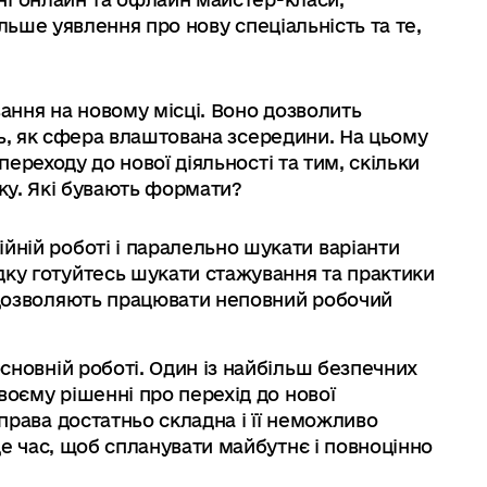
льше уявлення про нову спеціальність та те,
ння на новому місці. Воно дозволить
сь, як сфера влаштована зсередини. На цьому
ереходу до нової діяльності та тим, скільки
тку. Які бувають формати?
йній роботі і паралельно шукати варіанти
ку готуйтесь шукати стажування та практики
 дозволяють працювати неповний робочий
основній роботі. Один із найбільш безпечних
своєму рішенні про перехід до нової
справа достатньо складна і її неможливо
уде час, щоб спланувати майбутнє і повноцінно