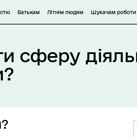
істю
Батькам
Літнім людям
Шукачам роботи
и сферу діяльн
и?
я?